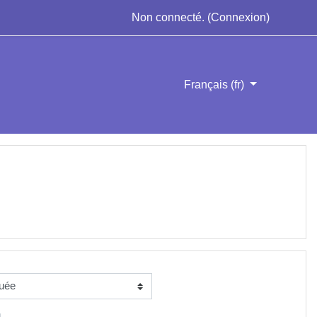
Non connecté. (
Connexion
)
Français ‎(fr)‎