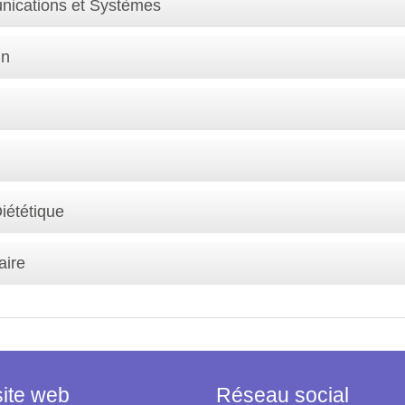
nications et Systèmes
in
Diététique
aire
site web
Réseau social