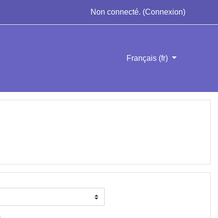
Non connecté. (
Connexion
)
Français ‎(fr)‎