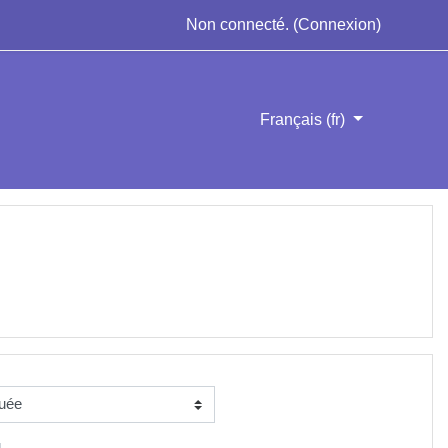
Non connecté. (
Connexion
)
Français ‎(fr)‎