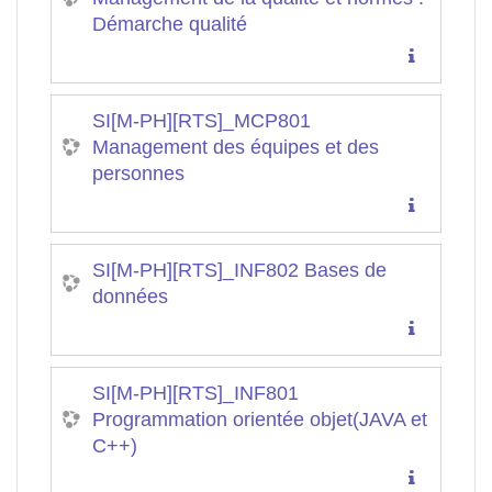
Démarche qualité
SI[M-PH][RTS]_MCP801
Management des équipes et des
personnes
SI[M-PH][RTS]_INF802 Bases de
données
SI[M-PH][RTS]_INF801
Programmation orientée objet(JAVA et
C++)