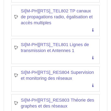
SI[M-PH][RTS]_TEL802 TP canaux
de propagations radio, égalisation et
accès multiples
SI[M-PH][RTS]_TEL801 Lignes de
transmission et Antennes 1
SI[M-PH][RTS]_RES804 Supervision
et monitoring des réseaux
SI[M-PH][RTS]_RES803 Théorie des
graphes et des réseaux