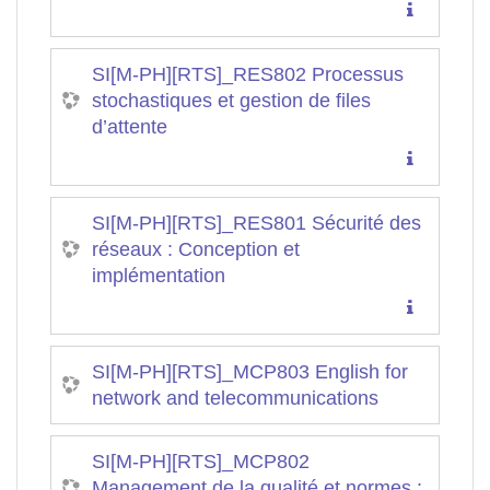
SI[M-PH][RTS]_RES802 Processus
stochastiques et gestion de files
d’attente
SI[M-PH][RTS]_RES801 Sécurité des
réseaux : Conception et
implémentation
SI[M-PH][RTS]_MCP803 English for
network and telecommunications
SI[M-PH][RTS]_MCP802
Management de la qualité et normes :