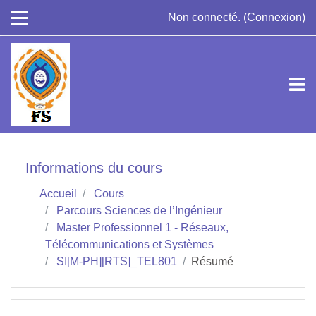
Passer au contenu principal
Non connecté. (
Connexion
)
Informations du cours
Accueil
Cours
Parcours Sciences de l’Ingénieur
Master Professionnel 1 - Réseaux,
Télécommunications et Systèmes
SI[M-PH][RTS]_TEL801
Résumé