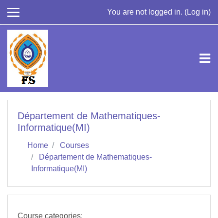
Skip to main content
You are not logged in. (
Log in
)
Département de Mathematiques-
Informatique(MI)
Home
Courses
Département de Mathematiques-
Informatique(MI)
Course categories: